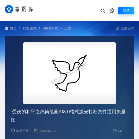
登录
首页
打标图档
AI8.0格式
正文
我要发布
受伤的和平之鸽简笔画AI8.0格式激光打标文件通用矢量
图
南栀旧景
2024-07-25
747