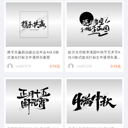
携手共赢易拉罐企业年会AI8.0格
皓月当空桃李满园中秋节艺术字A
式激光打标文件通用矢量图
I8.0格式激光打标文件通用矢量
图
vto67276
0.1V点
vto67276
0.1V点