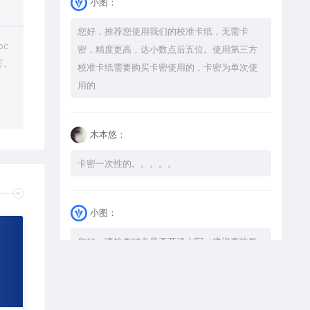
小图：
您好，推荐您使用我们的校准卡纸，无需卡
c
密，精度更高，达小数点后五位。使用第三方
可。
校准卡纸需要购买卡密使用的，卡密为单次使
用的
木本悠：
卡密一次性的。。。。。
小图：
您好，请检查键盘是否开了大写（建议直接复
制），如果还是不可以解压，请尝试升级解压
软件到最新版，或下载本站内winrar <a
href="https://www.vtocoo.com/4253.html"