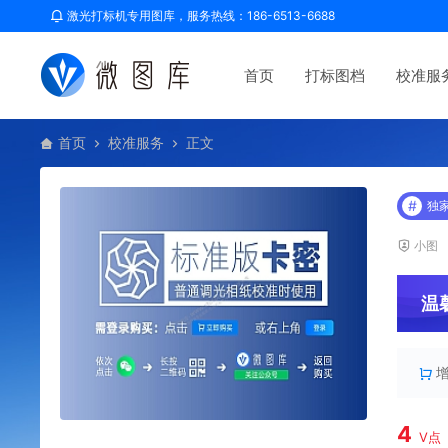
激光打标机专用图库，服务热线：186-6513-6688
首页
打标图档
校准服
首页
校准服务
正文
#
独
小图
温
4
V点