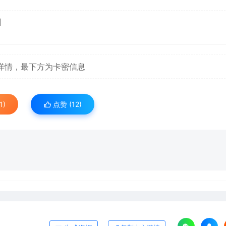
】
详情，最下方为卡密信息
1)
点赞 (
12
)