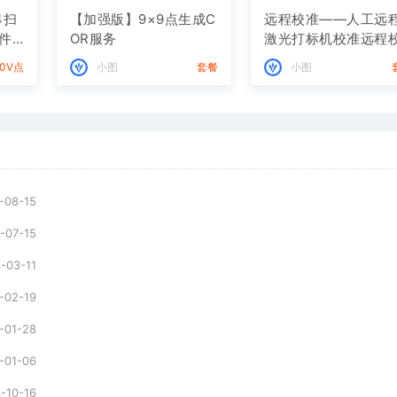
4扫
【加强版】9×9点生成C
远程校准——人工远
件
OR服务
激光打标机校准远程
度
准服务（多点校准）
00V点
小图
套餐
小图
-08-15
-07-15
-03-11
-02-19
-01-28
-01-06
-10-16