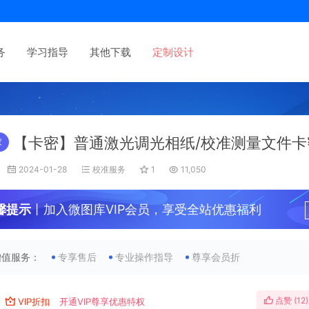
务
学习指导
其他下载
定制设计
【卡密】普通激光调光相纸/校准测量文件卡
家
2024-01-28
校准服务
1
11,050
馨提示
丨加入微图库VIP会员，享受全站优惠福利
增值服务：
专享售后
专业操作指导
尊享会员折
点赞 (
12
)
VIP折扣
开通VIP尊享优惠特权