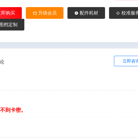
立即购买
升级会员
配件耗材
校准服
图档定制
立即咨
论
不到卡密。