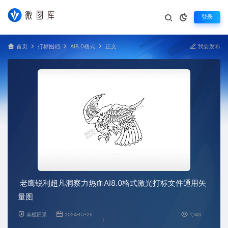
登录
首页
打标图档
AI8.0格式
正文
我要发布
老鹰锐利超凡洞察力热血AI8.0格式激光打标文件通用矢
量图
南栀旧景
2024-07-25
1,143