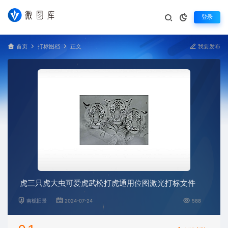
登录
首页
打标图档
正文
我要发布
虎三只虎大虫可爱虎武松打虎通用位图激光打标文件
南栀旧景
2024-07-24
588