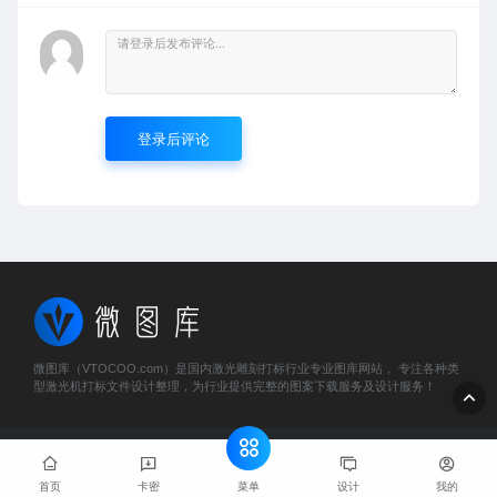
登录后评论
微图库（VTOCOO.com）是国内激光雕刻打标行业专业图库网站， 专注各种类
型激光机打标文件设计整理，为行业提供完整的图案下载服务及设计服务！
© 2023 微图库 - vtocoo.com & Lancer . All rights reserved
粤
ICP备2025466884号
菜单
首页
卡密
设计
我的