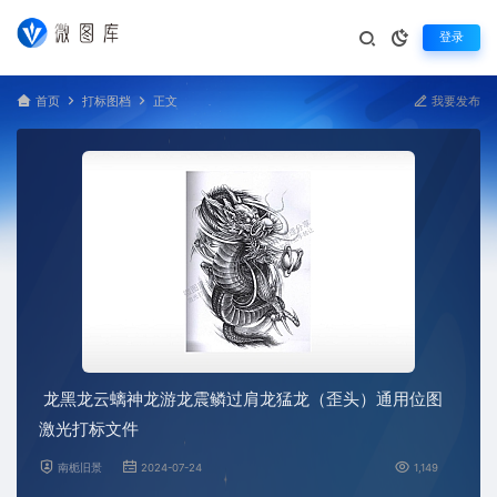
登录
首页
打标图档
正文
我要发布
龙黑龙云螭神龙游龙震鳞过肩龙猛龙（歪头）通用位图
激光打标文件
南栀旧景
2024-07-24
1,149