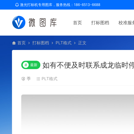
激光打标机专用图库，服务热线：186-6513-6688
首页
打标图档
校准服
首页
打标图档
PLT格式
正文
如有不便及时联系成龙临时停
#
最新
季
PLT格式