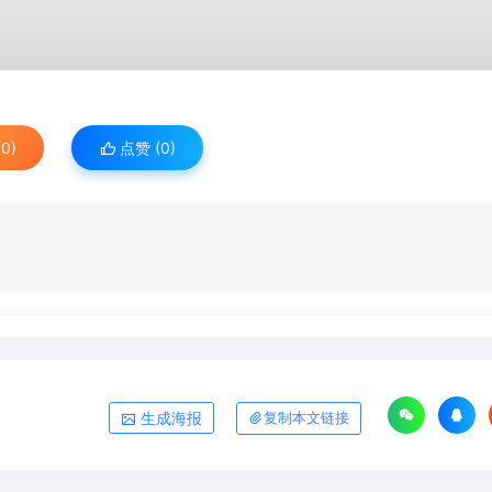
0)
点赞 (
0
)
生成海报
复制本文链接