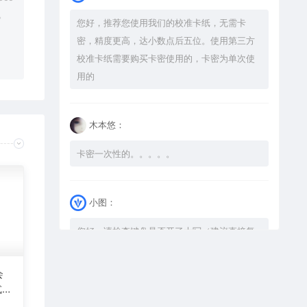
。
您好，推荐您使用我们的校准卡纸，无需卡
密，精度更高，达小数点后五位。使用第三方
校准卡纸需要购买卡密使用的，卡密为单次使
用的
木本悠：
卡密一次性的。。。。。
小图：
您好，请检查键盘是否开了大写（建议直接复
制），如果还是不可以解压，请尝试升级解压
软件到最新版，或下载本站内winrar <a
会
href="https://www.vtocoo.com/4253.html"
式激
target="_blank" rel="noopener ugc">解压
图