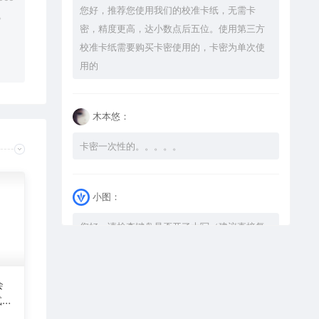
您好，推荐您使用我们的校准卡纸，无需卡
。
密，精度更高，达小数点后五位。使用第三方
校准卡纸需要购买卡密使用的，卡密为单次使
用的
木本悠：
卡密一次性的。。。。。
小图：
您好，请检查键盘是否开了大写（建议直接复
制），如果还是不可以解压，请尝试升级解压
软件到最新版，或下载本站内winrar <a
href="https://www.vtocoo.com/4253.html"
会
式激
target="_blank" rel="noopener ugc">解压
图