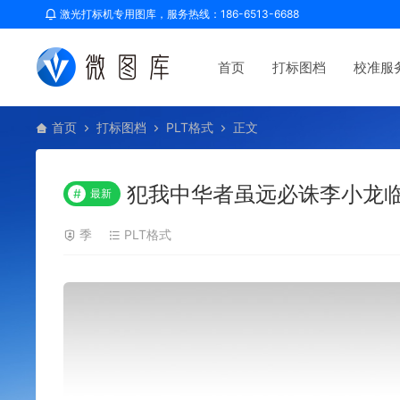
激光打标机专用图库，服务热线：186-6513-6688
首页
打标图档
校准服
首页
打标图档
PLT格式
正文
犯我中华者虽远必诛李小龙临
#
最新
季
PLT格式