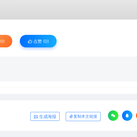
0)
点赞 (
0
)
生成海报
复制本文链接