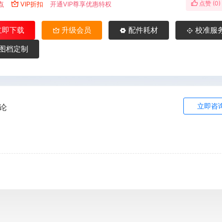
点赞 (
0
)
点
VIP折扣
开通VIP尊享优惠特权
立即下载
升级会员
配件耗材
校准服
图档定制
立即咨
论