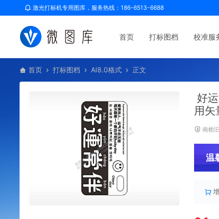
激光打标机专用图库，服务热线：186-6513-6688
首页
打标图档
校准服
首页
打标图档
AI8.0格式
正文
好运
用矢
南栀
温