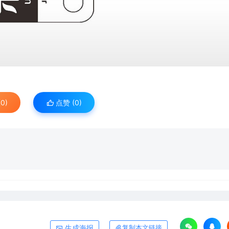
0)
点赞 (
0
)
生成海报
复制本文链接