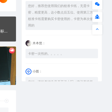
您好，推荐您使用我们的校准卡纸，无需卡
密，精度更高，达小数点后五位。使用第三方
校准卡纸需要购买卡密使用的，卡密为单次使
用的
好事发生爱笑的人手机壳网络红图AI8.0格式激光打标文件通用矢量图
木本悠：
卡密一次性的。。。。。
小图：
您好，请检查键盘是否开了大写（建议直接复
制），如果还是不可以解压，请尝试升级解压
软件到最新版，或下载本站内winrar <a
href="https://www.vtocoo.com/4253.html"
target="_blank" rel="noopener ugc">解压