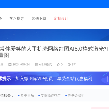
务
学习指导
其他下载
定制设计
常伴爱笑的人手机壳网络红图AI8.0格式激光
量图
旧景
2024-09-24
AI8.0格式
0
871
馨提示
丨加入微图库VIP会员，享受全站优惠福利
增值服务：
专享售后
专业操作指导
尊享会员折