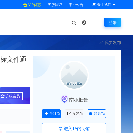
关于我们
VIP优惠
客服验证
平台公告
登录
我要发布
打标文件通
升级会员
南栀旧景
联系Ta
关注Ta
发私信
进入TA的商铺