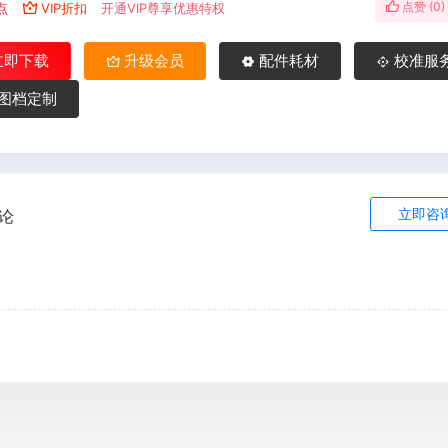
点赞 (
0
)
点
VIP折扣
开通VIP尊享优惠特权
立即下载
升级会员
配件耗材
校准服
图档定制
立即咨
论