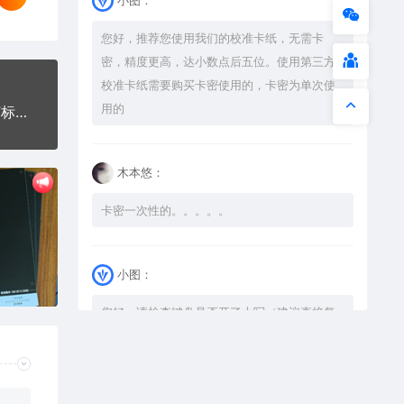
您好，推荐您使用我们的校准卡纸，无需卡
密，精度更高，达小数点后五位。使用第三方
校准卡纸需要购买卡密使用的，卡密为单次使
用的
好运常伴爱笑的人手机壳网络红图AI8.0格式激光打标文件通用矢量图
木本悠：
卡密一次性的。。。。。
小图：
您好，请检查键盘是否开了大写（建议直接复
制），如果还是不可以解压，请尝试升级解压
软件到最新版，或下载本站内winrar <a
href="https://www.vtocoo.com/4253.html"