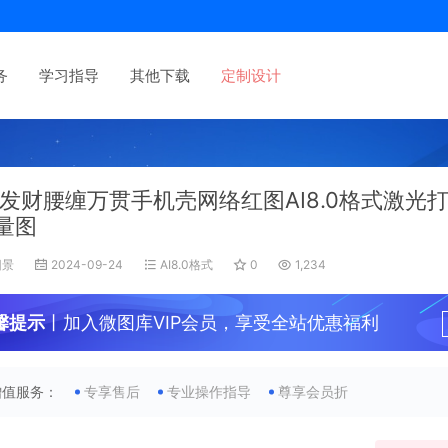
务
学习指导
其他下载
定制设计
发财腰缠万贯手机壳网络红图AI8.0格式激光
量图
旧景
2024-09-24
AI8.0格式
0
1,234
馨提示
丨加入微图库VIP会员，享受全站优惠福利
增值服务：
专享售后
专业操作指导
尊享会员折