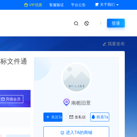
关于我们
VIP优惠
客服验证
平台公告
登录
我要发布
打标文件通
升级会员
南栀旧景
联系Ta
关注Ta
发私信
进入TA的商铺