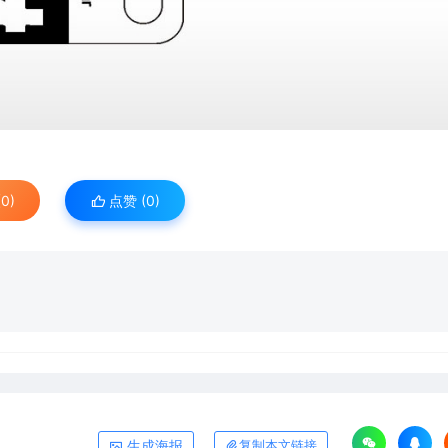
0)
点赞 (
0
)
生成海报
复制本文链接