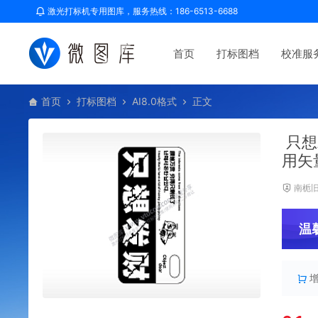
激光打标机专用图库，服务热线：186-6513-6688
首页
打标图档
校准服
首页
打标图档
AI8.0格式
正文
只想
用矢
南栀
温