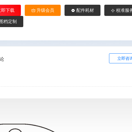
立即下载
升级会员
配件耗材
校准服
图档定制
立即咨
论