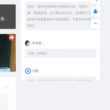
您好，推荐您使用我们的校准卡纸，无需卡
密，精度更高，达小数点后五位。使用第三方
招财进宝铜钱钛钢军牌项链AI8.0格式激光打标文件通用矢量图
校准卡纸需要购买卡密使用的，卡密为单次使
用的
木本悠：
卡密一次性的。。。。。
小图：
您好，请检查键盘是否开了大写（建议直接复
制），如果还是不可以解压，请尝试升级解压
软件到最新版，或下载本站内winrar <a
href="https://www.vtocoo.com/4253.html"
target="_blank" rel="noopener ugc">解压