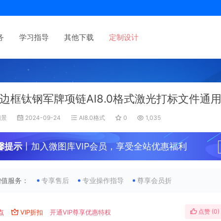
务
学习指导
其他下载
定制设计
边框钛钢军牌项链AI8.0格式激光打标文件通
旧景
2024-09-24
AI8.0格式
0
1,035
馨提示
丨加入微图库VIP会员，享受全站优惠福利
增值服务：
专享售后
专业操作指导
尊享会员折
点赞 (
0
)
点
VIP折扣
开通VIP尊享优惠特权