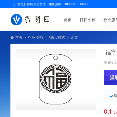
激光打标机专用图库，服务热线：186-6513-6688
首页
打标图档
校准服
首页
打标图档
AI8.0格式
正文
福字
南栀
温
0.1
V