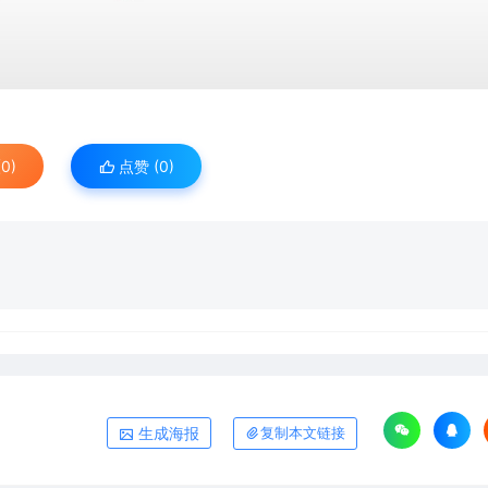
0)
点赞 (
0
)
生成海报
复制本文链接