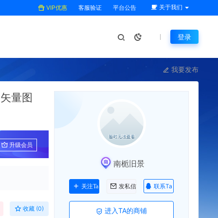
关于我们
VIP优惠
客服验证
平台公告
登录
我要发布
用矢量图
升级会员
南栀旧景
联系Ta
关注Ta
发私信
收藏 (0)
进入TA的商铺