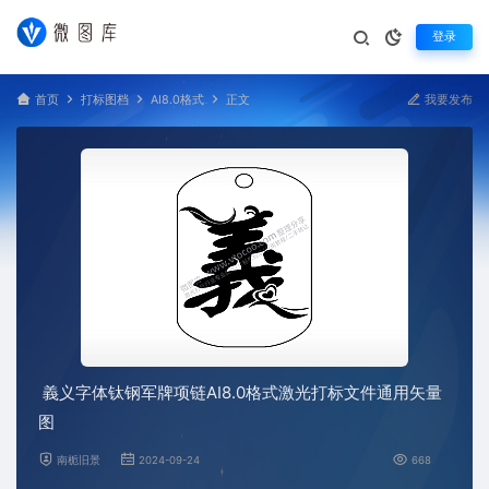
登录
首页
打标图档
AI8.0格式
正文
我要发布
義义字体钛钢军牌项链AI8.0格式激光打标文件通用矢量
图
南栀旧景
2024-09-24
668