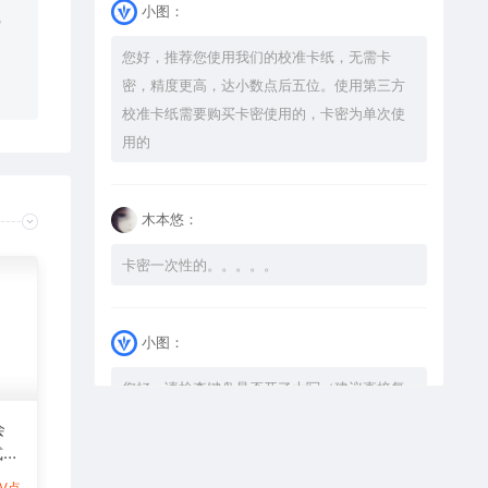
小图：
。
您好，推荐您使用我们的校准卡纸，无需卡
密，精度更高，达小数点后五位。使用第三方
校准卡纸需要购买卡密使用的，卡密为单次使
用的
木本悠：
卡密一次性的。。。。。
小图：
您好，请检查键盘是否开了大写（建议直接复
制），如果还是不可以解压，请尝试升级解压
会
软件到最新版，或下载本站内winrar <a
式激
href="https://www.vtocoo.com/4253.html"
图
1V点