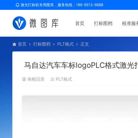
激光打标机专用图库，服务热线：186-6513-6688
首页
打标图档
校准服
首页
打标图档
PLT格式
正文
马自达汽车车标logoPLC格式激
南栀旧景
PLT格式