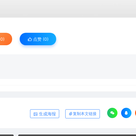
0)
点赞 (
0
)
生成海报
复制本文链接