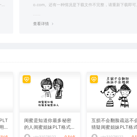
一切
o.com。还有一种情况是下载文件不完整，请重新下载即可
查看详情
LT
闺蜜是知道你最多秘密
互损不会翻脸疏远不
用
的人闺蜜姐妹PLT格式激
猜疑闺蜜姐妹PLT格
光打标文件通用矢量图
光打标文件通用矢量
.1V点
vto31078122
0.1V点
vto31078122
0.