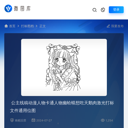
登录
首页
打标图档
正文
我要发布
公主线稿动漫人物卡通人物癞蛤蟆想吃天鹅肉激光打标
文件通用位图
南栀旧景
2024-07-27
1,254