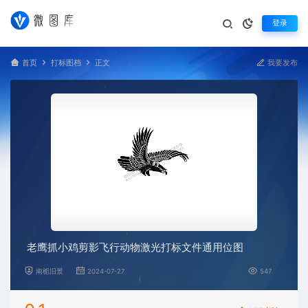
登录
首页
打标图档
正文
我要发布
老鹰抓小鸡剪影飞行动物激光打标文件通用位图
南栀旧景
2024-07-27
547