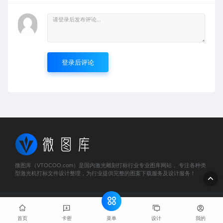
登录后评论
微图库（VTOCOO.com）是国内激光雕刻打标行业专业图库网站， 专注各种类
型激光机打标文件设计整理，为行业提供完整的图案下载服务及设计服务！
© 2023 微图库 - vtocoo.com & Lancer . All rights reserved
粤
ICP备2025466884号
菜单
首页
卡密
设计
我的