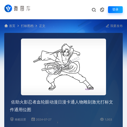
登录
首页
打标图档
正文
我要发布
佐助火影忍者血轮眼动漫日漫卡通人物雕刻激光打标文
件通用位图
南栀旧景
2024-07-27
1,003