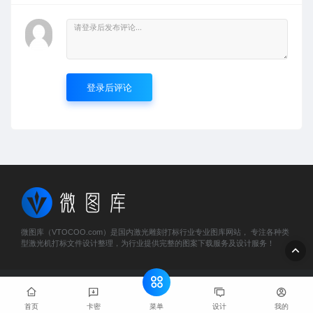
登录后评论
微图库（VTOCOO.com）是国内激光雕刻打标行业专业图库网站， 专注各种类
型激光机打标文件设计整理，为行业提供完整的图案下载服务及设计服务！
© 2023 微图库 - vtocoo.com & Lancer . All rights reserved
粤
ICP备2025466884号
菜单
首页
卡密
设计
我的