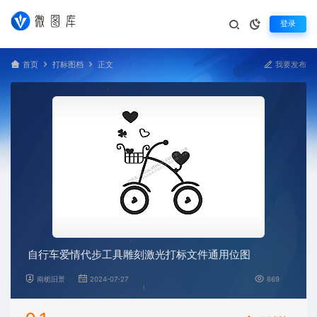
登录
首页
打标图档
正文
我要发布
自行车爱情代步工具雕刻激光打标文件通用位图
南栀旧景
2024-07-27
669