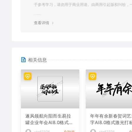
于参考学习，请勿用于商业用途。由商用引起版权纠纷，
责任由使用者承担。
查看详情
相关信息
遂风领航向阳而生易拉
年年有余新春贺词艺
罐企业年会AI8.0格式激
字AI8.0格式激光打
光打标文件通用矢量图
件通用矢量图
vto67276
0.1V点
vto67276
0