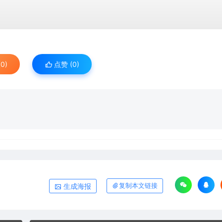
0)
点赞 (
0
)
生成海报
复制本文链接