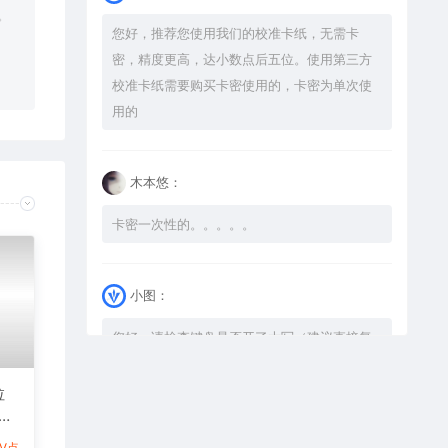
。
您好，推荐您使用我们的校准卡纸，无需卡
密，精度更高，达小数点后五位。使用第三方
校准卡纸需要购买卡密使用的，卡密为单次使
用的
木本悠：
卡密一次性的。。。。。
小图：
您好，请检查键盘是否开了大写（建议直接复
制），如果还是不可以解压，请尝试升级解压
软件到最新版，或下载本站内winrar <a
拉
式激
href="https://www.vtocoo.com/4253.html"
图
target="_blank" rel="noopener ugc">解压
1V点