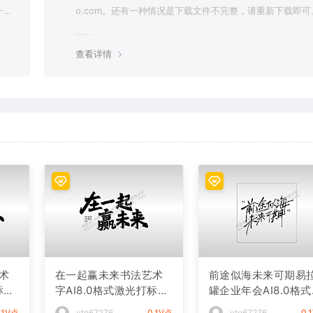
一切
o.com。还有一种情况是下载文件不完整，请重新下载即可
查看详情
术
在一起赢未来书法艺术
前途似海未来可期易
标文
字AI8.0格式激光打标文
罐企业年会AI8.0格
件通用矢量图
光打标文件通用矢量
.1V点
vto67276
0.1V点
vto67276
0.