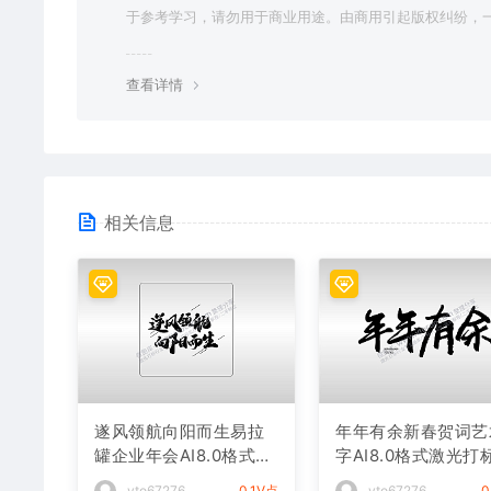
于参考学习，请勿用于商业用途。由商用引起版权纠纷，
责任由使用者承担。
查看详情
相关信息
遂风领航向阳而生易拉
年年有余新春贺词艺
罐企业年会AI8.0格式激
字AI8.0格式激光打
光打标文件通用矢量图
件通用矢量图
vto67276
0.1V点
vto67276
0