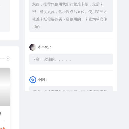
您好，推荐您使用我们的校准卡纸，无需卡
。
密，精度更高，达小数点后五位。使用第三方
校准卡纸需要购买卡密使用的，卡密为单次使
用的
木本悠：
卡密一次性的。。。。。
小图：
您好，请检查键盘是否开了大写（建议直接复
制），如果还是不可以解压，请尝试升级解压
软件到最新版，或下载本站内winrar <a
拉
href="https://www.vtocoo.com/4253.html"
式激
target="_blank" rel="noopener ugc">解压
图
1V点