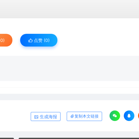
0)
点赞 (
0
)
生成海报
复制本文链接