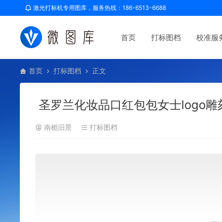
激光打标机专用图库，服务热线：186-6513-6688
首页
打标图档
校准服
首页
打标图档
正文
圣罗兰化妆品口红包包女士logo
南栀旧景
打标图档