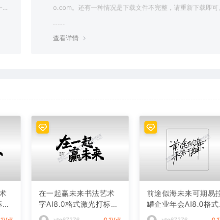
一切
o.com。还有一种情况是下载文件不完整，请重新下载即可
查看详情
术
在一起赢未来书法艺术
前途似海未来可期易
标文
字AI8.0格式激光打标文
罐企业年会AI8.0格
件通用矢量图
光打标文件通用矢量
.1V点
vto67276
0.1V点
vto67276
0.