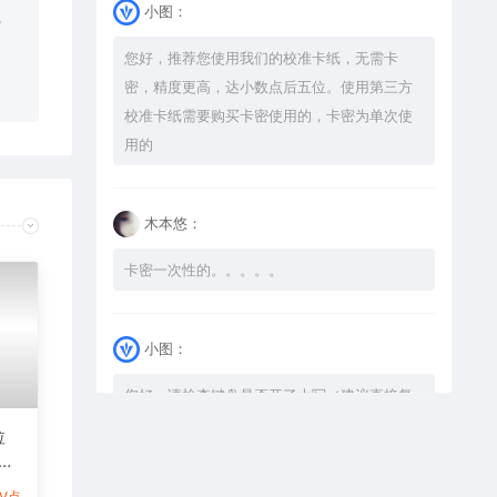
小图：
。
您好，推荐您使用我们的校准卡纸，无需卡
密，精度更高，达小数点后五位。使用第三方
校准卡纸需要购买卡密使用的，卡密为单次使
用的
木本悠：
卡密一次性的。。。。。
小图：
您好，请检查键盘是否开了大写（建议直接复
制），如果还是不可以解压，请尝试升级解压
拉
软件到最新版，或下载本站内winrar <a
式激
href="https://www.vtocoo.com/4253.html"
图
1V点