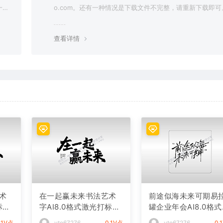
一切
o.com。还有一种情况是下载文件不完整，请重新下载即可
查看详情
术
在一起赢未来书法艺术
前途似海未来可期易
标文
字AI8.0格式激光打标文
罐企业年会AI8.0格
件通用矢量图
光打标文件通用矢量
.1V点
vto67276
0.1V点
vto67276
0.