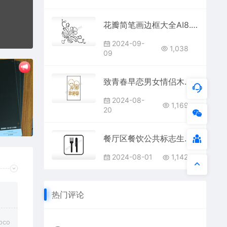
花瓣简笔画边框大全AI8.0格式激光打标文件通用矢量图
2024-09-
1,038
09
致青春早恋男女情侣木牌打火机AI8.0格式激光打标文件通用矢量图
2024-08-
1,169
20
餐厅区餐饮公共标志生活日常公共图标系列布告栏黑色白色
2024-08-01
1,142
热门评论
co