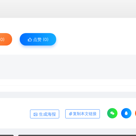
0)
点赞 (
0
)
生成海报
复制本文链接