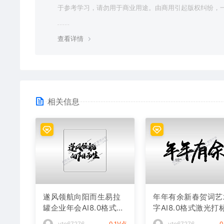
于参考学习，请勿用于商业用途。由商用引起版权纠纷，
责任由使用者承担。
查看详情
相关信息
遂风领航向阳而生易拉
年年有余新春贺词艺
罐企业年会AI8.0格式激
字AI8.0格式激光打
光打标文件通用矢量图
件通用矢量图
vto67276
0.1V点
vto67276
0