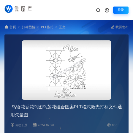
登录
首页
打标图档
PLT格式
正文
我要发布
鸟语花香花鸟图鸟莲花组合图案PLT格式激光打标文件通
用矢量图
南栀旧景
2024-07-26
885