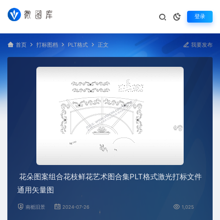
登录
首页
打标图档
PLT格式
正文
我要发布
花朵图案组合花枝鲜花艺术图合集PLT格式激光打标文件
通用矢量图
南栀旧景
2024-07-26
1,025