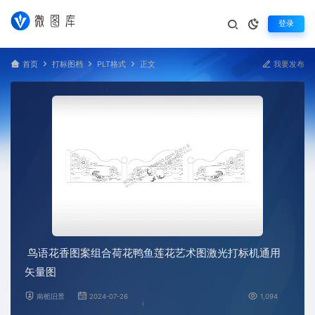
登录
首页
打标图档
PLT格式
正文
我要发布
鸟语花香图案组合荷花鸭鱼莲花艺术图激光打标机通用
矢量图
南栀旧景
2024-07-26
1,094