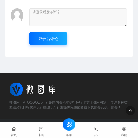
登录后评论
微图库（VTOCOO.com）是国内激光雕刻打标行业专业图库网站， 专注各种类
型激光机打标文件设计整理，为行业提供完整的图案下载服务及设计服务！
© 2023 微图库 - vtocoo.com & Lancer . All rights reserved
粤
ICP备2025466884号
菜单
首页
卡密
设计
我的