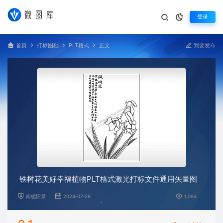
登录
首页
打标图档
PLT格式
正文
我要发布
铁树花美好幸福植物PLT格式激光打标文件通用矢量图
南栀旧景
2024-07-26
1,094