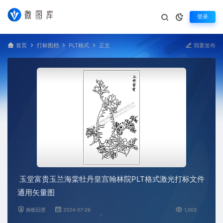
登录
首页
打标图档
PLT格式
正文
我要发布
玉堂富贵玉兰海棠牡丹皇宫翰林院PLT格式激光打标文件
通用矢量图
南栀旧景
2024-07-26
1,003