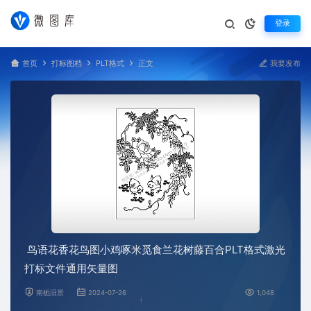
登录
首页
打标图档
PLT格式
正文
我要发布
鸟语花香花鸟图小鸡啄米觅食兰花树藤百合PLT格式激光
打标文件通用矢量图
南栀旧景
2024-07-26
1,048