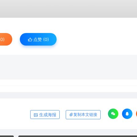
0)
点赞 (
0
)
生成海报
复制本文链接