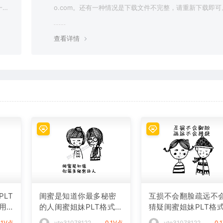
一切
o.com。还有一种情况是下载文件不完整，请重新下载即可
查看详情
LT
闺蜜是知道你最多秘密
互损不会翻脸疏远不
用
的人闺蜜姐妹PLT格式激
猜疑闺蜜姐妹PLT格
光打标文件通用矢量图
光打标文件通用矢量
.1V点
vto31078122
0.1V点
vto31078122
0.