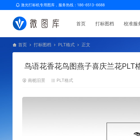
激光打标机专用图库，服务热线：186-6513-6688
首页
打标图档
校准服
首页
打标图档
PLT格式
正文
鸟语花香花鸟图燕子喜庆兰花PLT
南栀旧景
PLT格式