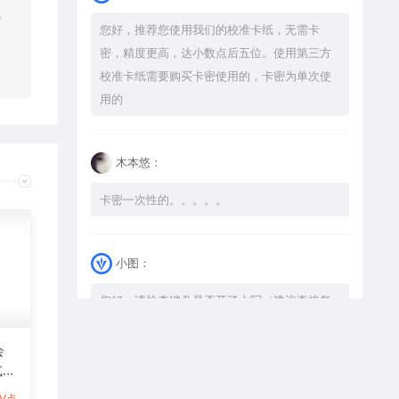
。
您好，推荐您使用我们的校准卡纸，无需卡
密，精度更高，达小数点后五位。使用第三方
校准卡纸需要购买卡密使用的，卡密为单次使
用的
木本悠：
卡密一次性的。。。。。
小图：
您好，请检查键盘是否开了大写（建议直接复
制），如果还是不可以解压，请尝试升级解压
软件到最新版，或下载本站内winrar <a
会
式激
href="https://www.vtocoo.com/4253.html"
图
target="_blank" rel="noopener ugc">解压
1V点