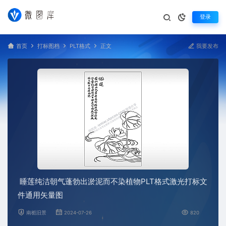
登录
首页
打标图档
PLT格式
正文
我要发布
睡莲纯洁朝气蓬勃出淤泥而不染植物PLT格式激光打标文
件通用矢量图
南栀旧景
2024-07-26
820