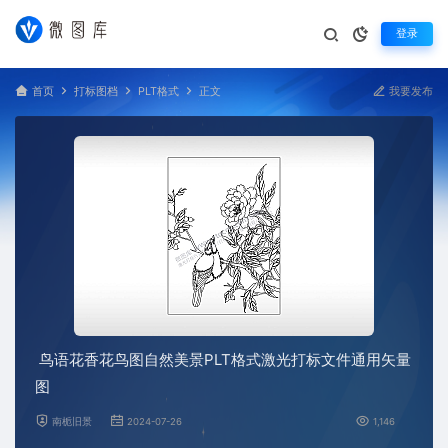
登录
首页
打标图档
PLT格式
正文
我要发布
鸟语花香花鸟图自然美景PLT格式激光打标文件通用矢量
图
南栀旧景
2024-07-26
1,146