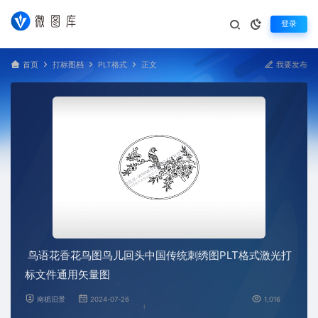
登录
首页
打标图档
PLT格式
正文
我要发布
鸟语花香花鸟图鸟儿回头中国传统刺绣图PLT格式激光打
标文件通用矢量图
南栀旧景
2024-07-26
1,016