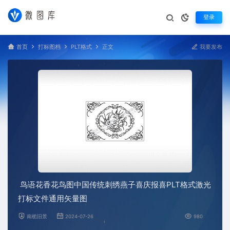
登录
首页
打标图档
PLT格式
正文
我要发布
鸟语花香花鸟图中国传统刺绣燕子喜庆报喜PLT格式激光
打标文件通用矢量图
南栀旧景
2024-07-26
980