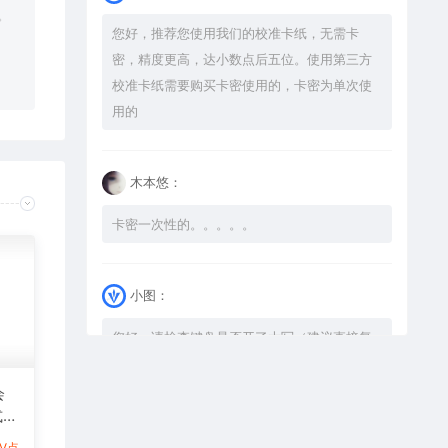
。
您好，推荐您使用我们的校准卡纸，无需卡
密，精度更高，达小数点后五位。使用第三方
校准卡纸需要购买卡密使用的，卡密为单次使
用的
木本悠：
卡密一次性的。。。。。
小图：
您好，请检查键盘是否开了大写（建议直接复
制），如果还是不可以解压，请尝试升级解压
软件到最新版，或下载本站内winrar <a
会
式激
href="https://www.vtocoo.com/4253.html"
图
target="_blank" rel="noopener ugc">解压
1V点