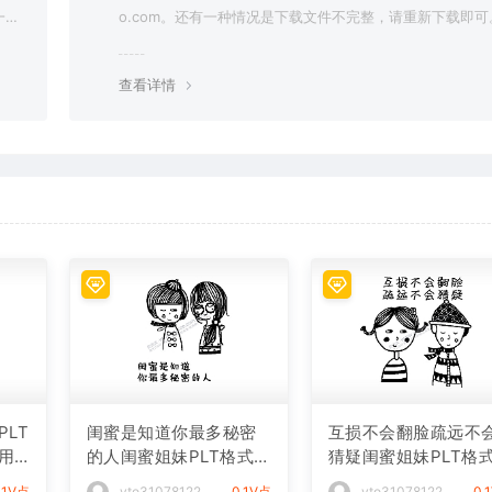
一切
o.com。还有一种情况是下载文件不完整，请重新下载即可
查看详情
LT
闺蜜是知道你最多秘密
互损不会翻脸疏远不
用
的人闺蜜姐妹PLT格式激
猜疑闺蜜姐妹PLT格
光打标文件通用矢量图
光打标文件通用矢量
.1V点
vto31078122
0.1V点
vto31078122
0.