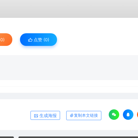
0)
点赞 (
0
)
生成海报
复制本文链接