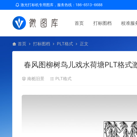
激光打标机专用图库，服务热线：186-6513-6688
首页
打标图档
校准服
首页
打标图档
PLT格式
正文
春风图柳树鸟儿戏水荷塘PLT格式
南栀旧景
PLT格式