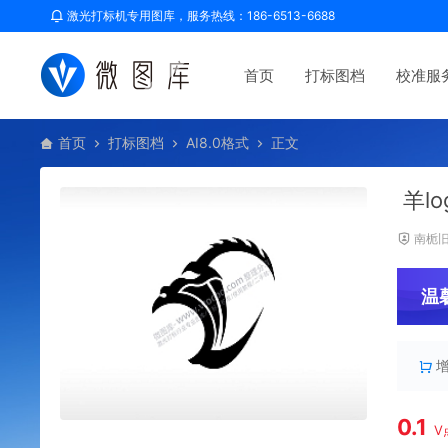
激光打标机专用图库，服务热线：186-6513-6688
首页
打标图档
校准服
首页
打标图档
AI8.0格式
正文
羊l
南栀
温
0.1
V