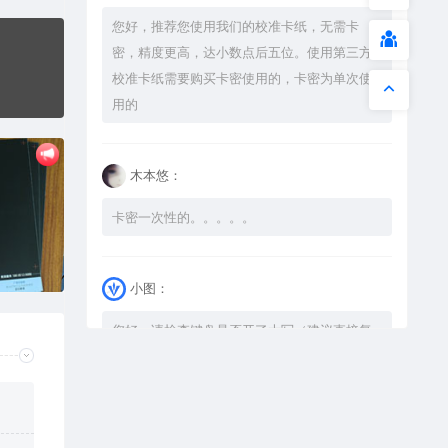
您好，推荐您使用我们的校准卡纸，无需卡
密，精度更高，达小数点后五位。使用第三方
图
校准卡纸需要购买卡密使用的，卡密为单次使
用的
木本悠：
卡密一次性的。。。。。
小图：
您好，请检查键盘是否开了大写（建议直接复
制），如果还是不可以解压，请尝试升级解压
软件到最新版，或下载本站内winrar <a
href="https://www.vtocoo.com/4253.html"
target="_blank" rel="noopener ugc">解压