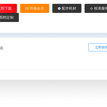
立即下载
升级会员
配件耗材
校准服
图档定制
立即咨
论