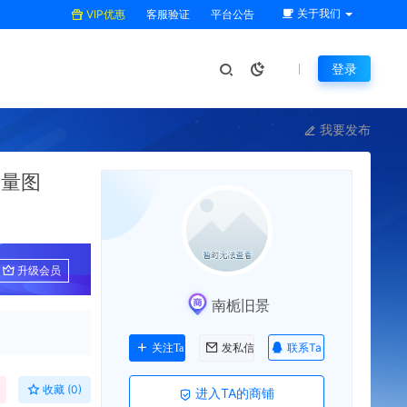
关于我们
VIP优惠
客服验证
平台公告
登录
我要发布
矢量图
升级会员
南栀旧景
联系Ta
关注Ta
发私信
收藏 (0)
进入TA的商铺