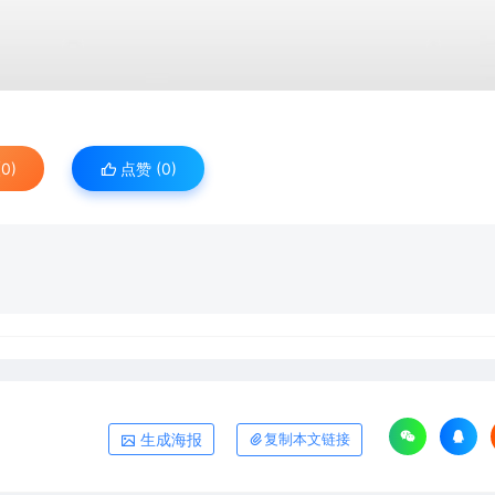
0)
点赞 (
0
)
生成海报
复制本文链接