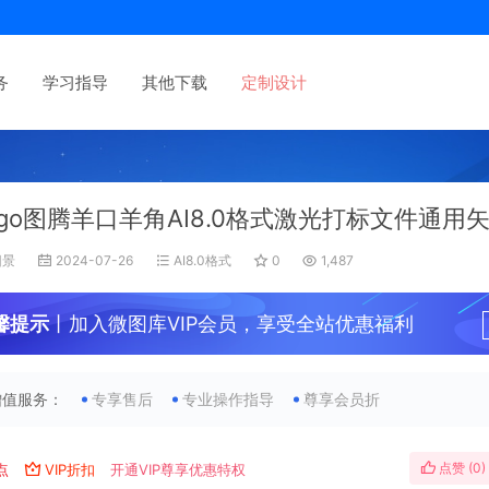
务
学习指导
其他下载
定制设计
ogo图腾羊口羊角AI8.0格式激光打标文件通用
旧景
2024-07-26
AI8.0格式
0
1,487
馨提示
丨加入微图库VIP会员，享受全站优惠福利
增值服务：
专享售后
专业操作指导
尊享会员折
点赞 (
0
)
点
VIP折扣
开通VIP尊享优惠特权