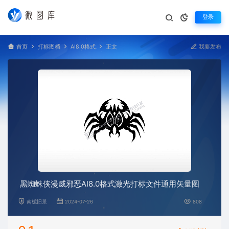
登录
首页
打标图档
AI8.0格式
正文
我要发布
黑蜘蛛侠漫威邪恶AI8.0格式激光打标文件通用矢量图
南栀旧景
2024-07-26
808