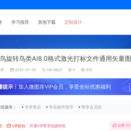
务
学习指导
其他下载
定制设计
鸟旋转鸟类AI8.0格式激光打标文件通用矢量
旧景
2024-07-26
AI8.0格式
0
829
馨提示
丨加入微图库VIP会员，享受全站优惠福利
增值服务：
专享售后
专业操作指导
尊享会员折
点赞 (
0
)
点
VIP折扣
开通VIP尊享优惠特权