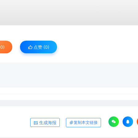
0)
点赞 (
0
)
生成海报
复制本文链接