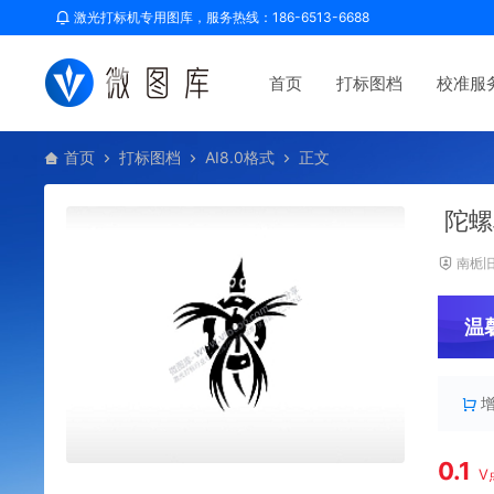
激光打标机专用图库，服务热线：186-6513-6688
首页
打标图档
校准服
首页
打标图档
AI8.0格式
正文
陀螺
南栀
温
0.1
V