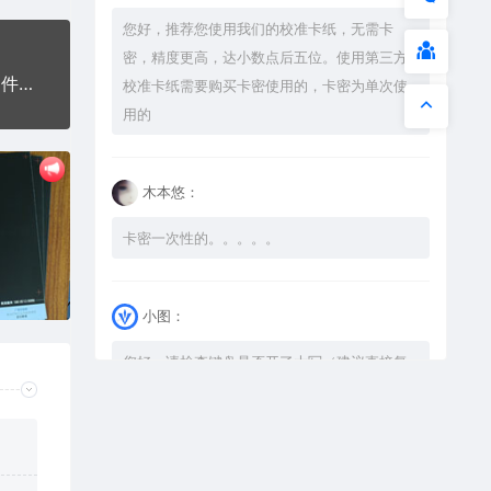
您好，推荐您使用我们的校准卡纸，无需卡
密，精度更高，达小数点后五位。使用第三方
绿海龟绿箭龟安全感海洋动物AI8.0格式激光打标文件通用矢量图
校准卡纸需要购买卡密使用的，卡密为单次使
用的
木本悠：
卡密一次性的。。。。。
小图：
您好，请检查键盘是否开了大写（建议直接复
制），如果还是不可以解压，请尝试升级解压
软件到最新版，或下载本站内winrar <a
href="https://www.vtocoo.com/4253.html"
target="_blank" rel="noopener ugc">解压