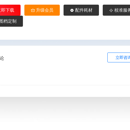
立即下载
升级会员
配件耗材
校准服
图档定制
立即咨
论