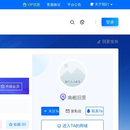
关于我们
VIP优惠
客服验证
平台公告
登录
我要发布
图
升级会员
南栀旧景
联系Ta
关注Ta
发私信
收藏 (0)
进入TA的商铺