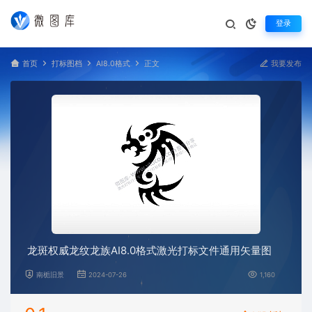
登录
首页
打标图档
AI8.0格式
正文
我要发布
龙斑权威龙纹龙族AI8.0格式激光打标文件通用矢量图
南栀旧景
2024-07-26
1,160