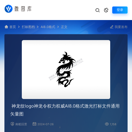
登录
首页
打标图档
AI8.0格式
正文
我要发布
神龙纹logo神龙令权力权威AI8.0格式激光打标文件通用
矢量图
南栀旧景
2024-07-26
1,158