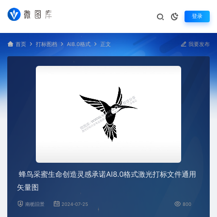
登录
首页
打标图档
AI8.0格式
正文
我要发布
蜂鸟采蜜生命创造灵感承诺AI8.0格式激光打标文件通用
矢量图
南栀旧景
2024-07-25
800