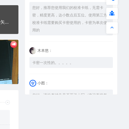
您好，推荐您使用我们的校准卡纸，无需卡
密，精度更高，达小数点后五位。使用第三方
鸽子世界和平雪白鸟类AI8.0格式激光打标文件通用矢量图
校准卡纸需要购买卡密使用的，卡密为单次使
用的
木本悠：
卡密一次性的。。。。。
小图：
您好，请检查键盘是否开了大写（建议直接复
制），如果还是不可以解压，请尝试升级解压
软件到最新版，或下载本站内winrar <a
href="https://www.vtocoo.com/4253.html"
target="_blank" rel="noopener ugc">解压