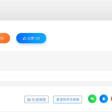
0)
点赞 (
0
)
生成海报
复制本文链接