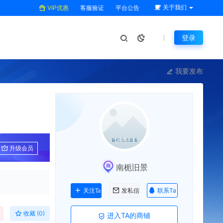
关于我们
VIP优惠
客服验证
平台公告
登录
我要发布
升级会员
南栀旧景
联系Ta
关注Ta
发私信
收藏 (0)
进入TA的商铺