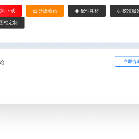
立即下载
升级会员
配件耗材
校准服
图档定制
立即咨
论