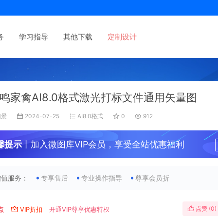
务
学习指导
其他下载
定制设计
鸣家禽AI8.0格式激光打标文件通用矢量图
旧景
2024-07-25
AI8.0格式
0
912
馨提示
丨加入微图库VIP会员，享受全站优惠福利
增值服务：
专享售后
专业操作指导
尊享会员折
点赞 (
0
)
点
VIP折扣
开通VIP尊享优惠特权