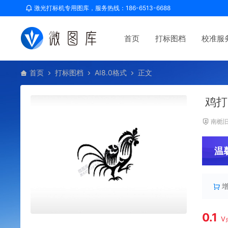
激光打标机专用图库，服务热线：186-6513-6688
首页
打标图档
校准服
首页
打标图档
AI8.0格式
正文
鸡打
南栀
温
0.1
V