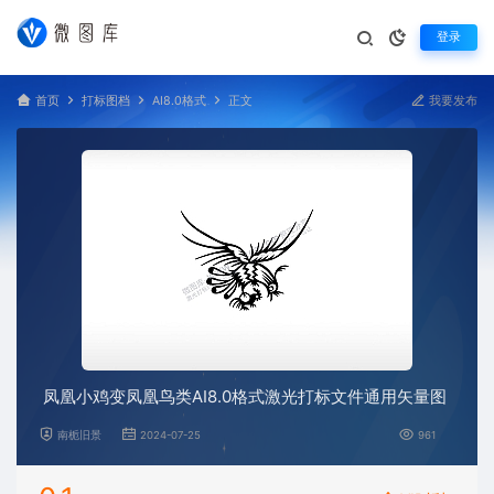
登录
首页
打标图档
AI8.0格式
正文
我要发布
凤凰小鸡变凤凰鸟类AI8.0格式激光打标文件通用矢量图
南栀旧景
2024-07-25
961