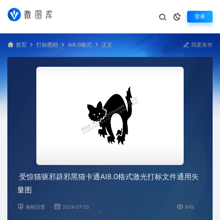
登录
首页
打标图档
AI8.0格式
正文
我要发布
受惊猫驱邪辟邪黑猫卡通AI8.0格式激光打标文件通用矢
量图
南栀旧景
2024-07-25
845