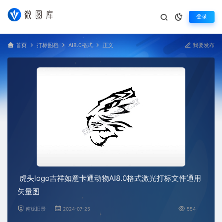
登录
首页
打标图档
AI8.0格式
正文
我要发布
虎头logo吉祥如意卡通动物AI8.0格式激光打标文件通用
矢量图
南栀旧景
2024-07-25
554