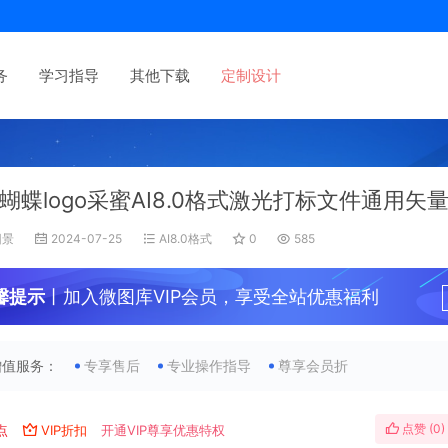
务
学习指导
其他下载
定制设计
蝴蝶logo采蜜AI8.0格式激光打标文件通用矢
旧景
2024-07-25
AI8.0格式
0
585
馨提示
丨加入微图库VIP会员，享受全站优惠福利
增值服务：
专享售后
专业操作指导
尊享会员折
点赞 (
0
)
点
VIP折扣
开通VIP尊享优惠特权