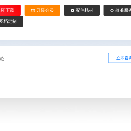
立即下载
升级会员
配件耗材
校准服
图档定制
立即咨
论