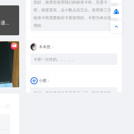
您好，推荐您使用我们的校准卡纸，无需卡
密，精度更高，达小数点后五位。使用第三方
校准卡纸需要购买卡密使用的，卡密为单次使
蝴蝶漫天飞舞舞蝶舞姿logoAI8.0格式激光打标文件通用矢量图
用的
木本悠：
卡密一次性的。。。。。
小图：
您好，请检查键盘是否开了大写（建议直接复
制），如果还是不可以解压，请尝试升级解压
软件到最新版，或下载本站内winrar <a
href="https://www.vtocoo.com/4253.html"
target="_blank" rel="noopener ugc">解压
软件点击下载</a>