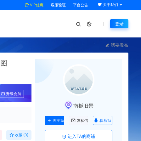
关于我们
VIP优惠
客服验证
平台公告
登录
我要发布
量图
升级会员
南栀旧景
联系Ta
关注Ta
发私信
收藏 (0)
进入TA的商铺