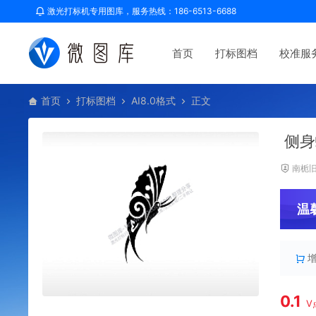
激光打标机专用图库，服务热线：186-6513-6688
首页
打标图档
校准服
首页
打标图档
AI8.0格式
正文
侧身
南栀
温
0.1
V