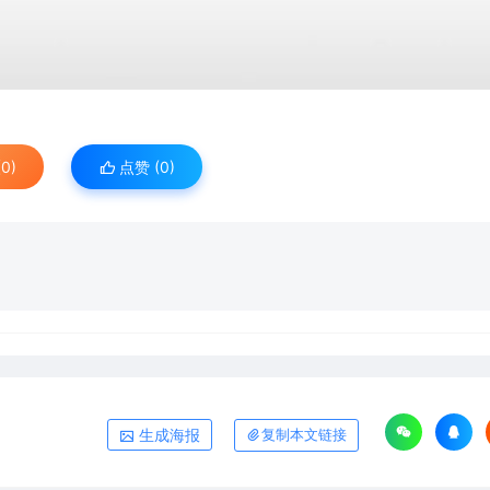
0)
点赞 (
0
)
生成海报
复制本文链接