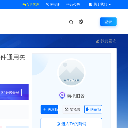
关于我们
VIP优惠
客服验证
平台公告
登录
我要发布
文件通用矢
升级会员
南栀旧景
联系Ta
关注Ta
发私信
进入TA的商铺