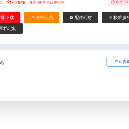
点赞 (
0
)
点
VIP折扣
开通VIP尊享优惠特权
立即下载
升级会员
配件耗材
校准服
图档定制
立即咨
论