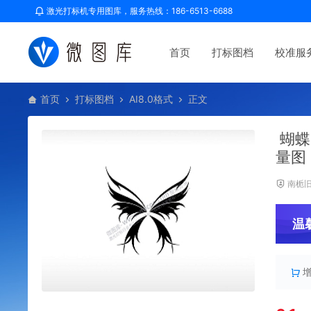
激光打标机专用图库，服务热线：186-6513-6688
首页
打标图档
校准服
首页
打标图档
AI8.0格式
正文
蝴蝶
量图
南栀
温