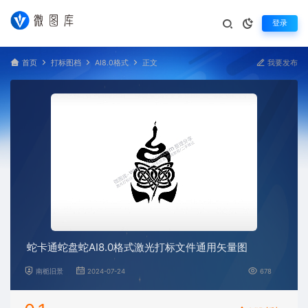
登录
首页
打标图档
AI8.0格式
正文
我要发布
蛇卡通蛇盘蛇AI8.0格式激光打标文件通用矢量图
南栀旧景
2024-07-24
678