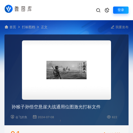
登录
首页
打标图档
正文
我要发布
孙猴子孙悟空悬崖大战通用位图激光打标文件
会飞的鱼
2024-07-08
622