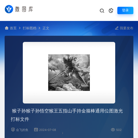
登录
首页
打标图档
正文
我要发布
猴子孙猴子孙悟空猴王五指山手持金箍棒通用位图激光
打标文件
会飞的鱼
2024-07-08
502