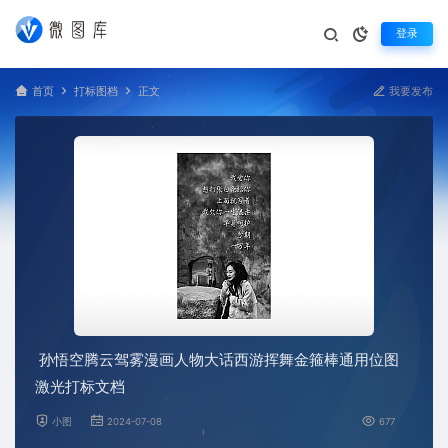
登录
首页
打标图档
正文
我要发布
孙悟空腾云驾雾漫画人物大话西游挥舞金箍棒通用位图
激光打标文档
小图
2024-07-08
677