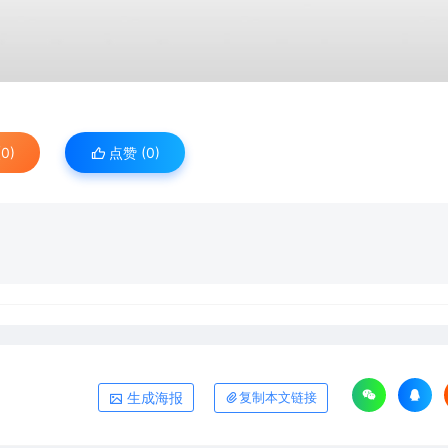
0)
点赞 (
0
)
生成海报
复制本文链接