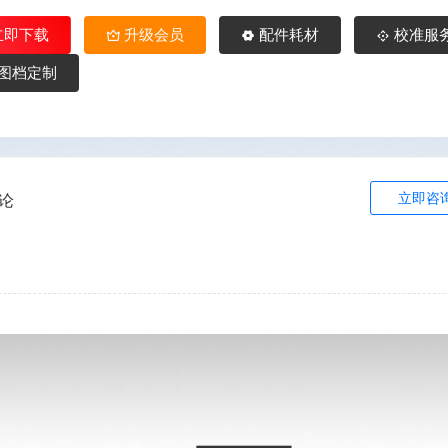
立即下载
升级会员
配件耗材
校准服
图档定制
立即咨
论