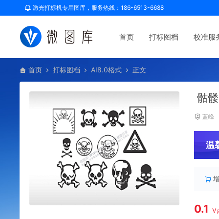
激光打标机专用图库，服务热线：186-6513-6688
首页
打标图档
校准服
首页
打标图档
AI8.0格式
正文
骷髅
蓝峰
温
0.1
V