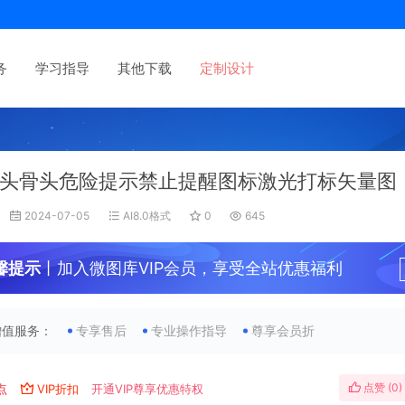
务
学习指导
其他下载
定制设计
头骨头危险提示禁止提醒图标激光打标矢量图
2024-07-05
AI8.0格式
0
645
馨提示
丨加入微图库VIP会员，享受全站优惠福利
增值服务：
专享售后
专业操作指导
尊享会员折
点赞 (
0
)
点
VIP折扣
开通VIP尊享优惠特权