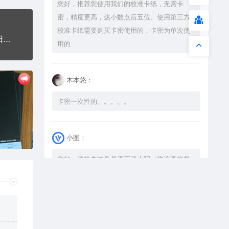
您好，推荐您使用我们的校准卡纸，无需卡
密，精度更高，达小数点后五位。使用第三方
校准卡纸需要购买卡密使用的，卡密为单次使
圣诞节快乐圣诞快乐狂欢圣诞Merry Christmas节日艺术字体图案设计
用的
木本悠：
卡密一次性的。。。。。
小图：
您好，请检查键盘是否开了大写（建议直接复
制），如果还是不可以解压，请尝试升级解压
软件到最新版，或下载本站内winrar <a
href="https://www.vtocoo.com/4253.html"
target="_blank" rel="noopener ugc">解压
软件点击下载</a>