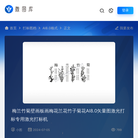
登录
首页
打标图档
AI8.0格式
正文
我要发布
梅兰竹菊壁画板画梅花兰花竹子菊花AI8.0矢量图激光打
标专用激光打标机
小图
2024-07-05
799